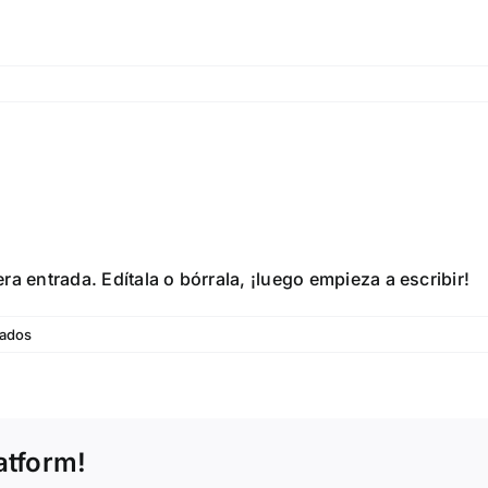
a entrada. Edítala o bórrala, ¡luego empieza a escribir!
en
vados
¡Hola,
mundo!
atform!