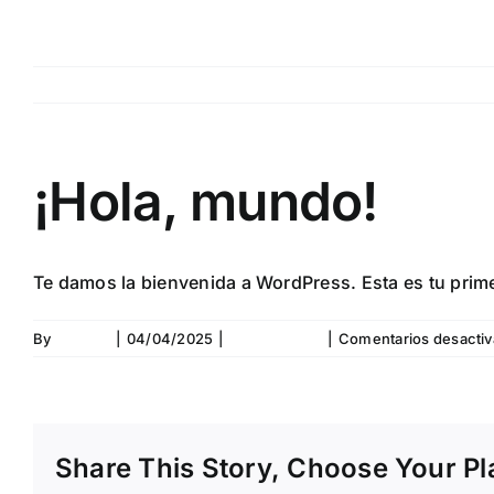
Skip
to
content
¡Hola, mundo!
Te damos la bienvenida a WordPress. Esta es tu primer
By
adttsfor
|
04/04/2025
|
Sin categoría
|
Comentarios desacti
Share This Story, Choose Your Pl