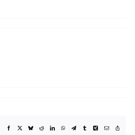
Facebook
X
Bluesky
Reddit
LinkedIn
WhatsApp
Telegram
Tumblr
Xing
Email
Copy
Link